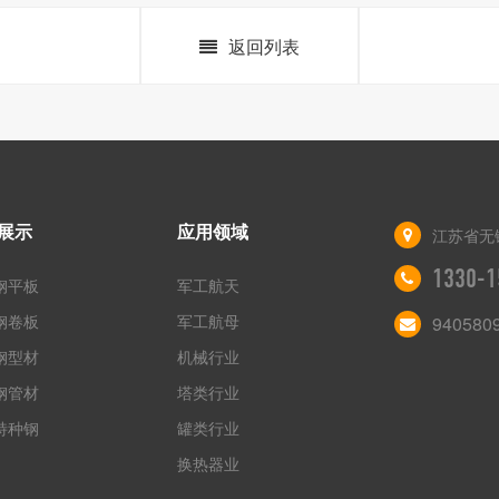
返回列表
展示
应用领域
江苏省无
1330-1
钢平板
军工航天
钢卷板
军工航母
940580
钢型材
机械行业
钢管材
塔类行业
特种钢
罐类行业
换热器业