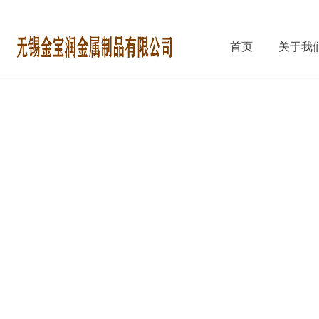
首页
关于我