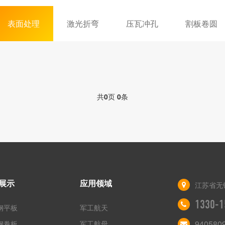
表面处理
激光折弯
压瓦冲孔
割板卷圆
共
0
页
0
条
展示
应用领域
江苏省无
1330-1
钢平板
军工航天
940580
钢卷板
军工航母